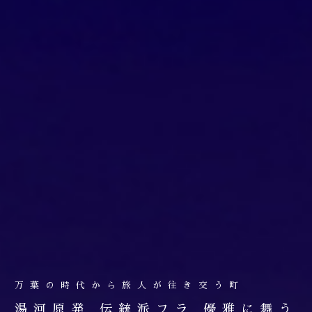
万葉の時代から旅人が往き交う町
湯河原発 伝統派フラ 優雅に舞う